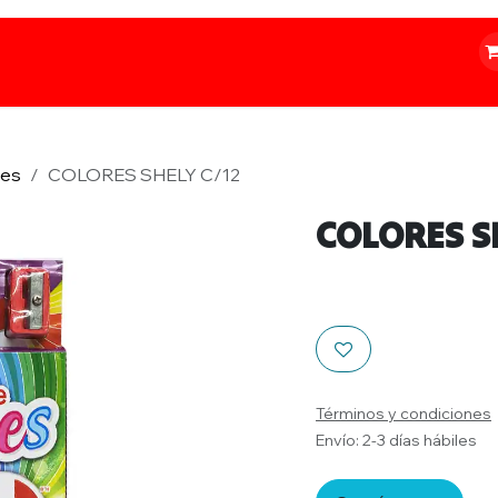
o
Iluminación
Papelería
Ferretería
res
COLORES SHELY C/12
COLORES S
Términos y condiciones
Envío: 2-3 días hábiles