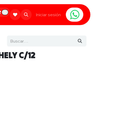
0
Limpieza
Populares
Iniciar sesión
Contáctanos
HELY C/12