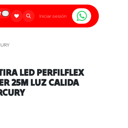
0
Limpieza
Populares
Iniciar sesión
Contáctanos
CURY
IRA LED PERFILFLEX
R 25M LUZ CALIDA
RCURY