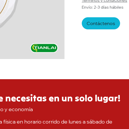
Términos y condiciones
Envío: 2-3 días hábiles
Contáctenos
 necesitas en un solo lugar!
io y economía
 física en horario corrido de lunes a sábado de