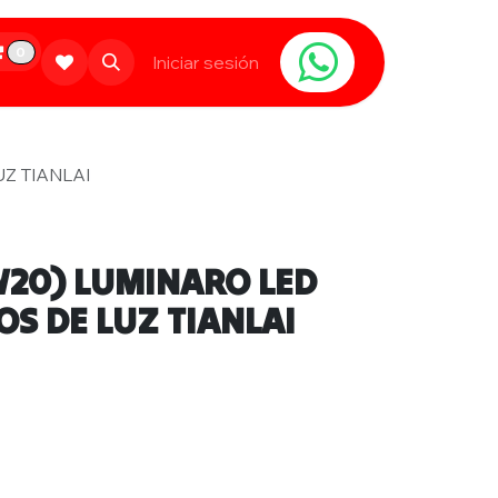
0
Limpieza
Populares
Iniciar sesión
Contáctanos
Z TIANLAI
20) LUMINARO LED
OS DE LUZ TIANLAI