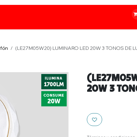
o
Iluminación
Papelería
Ferretería
afón
(LE27M05W20) LUMINARO LED 20W 3 TONOS DE LU
(LE27M05W
20W 3 TON