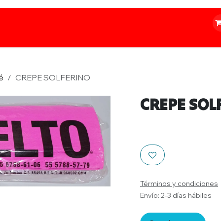
o
Iluminación
Papelería
Ferretería
é
CREPE SOLFERINO
CREPE SOL
Términos y condiciones
Envío: 2-3 días hábiles