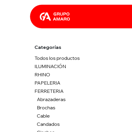
Ir al contenido
Catálogo
Rhin
Categorías
Todos los productos
ILUMINACIÓN
RHINO
PAPELERIA
FERRETERIA
Abrazaderas
Brochas
Cable
Candados