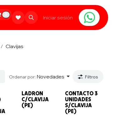
0
Limpieza
Populares
Iniciar sesión
Contáctanos
Clavijas
Novedades
Ordenar por:
Filtros
LADRON
CONTACTO 3
)
C/CLAVIJA
UNIDADES
(PE)
S/CLAVIJA
JA
(PE)