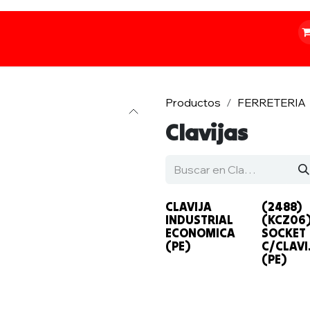
o
Iluminación
Papelería
Ferretería
Productos
FERRETERIA
Clavijas
CLAVIJA
(2488)
INDUSTRIAL
(KCZ06
ECONOMICA
SOCKET
(PE)
C/CLAVI
(PE)