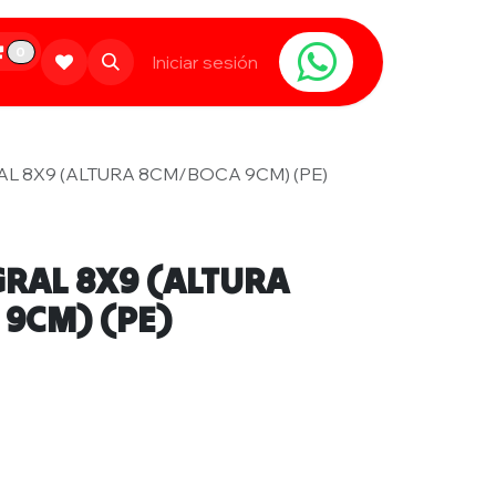
0
Limpieza
Populares
Iniciar sesión
Contáctanos
L 8X9 (ALTURA 8CM/BOCA 9CM) (PE)
GRAL 8X9 (ALTURA
9CM) (PE)