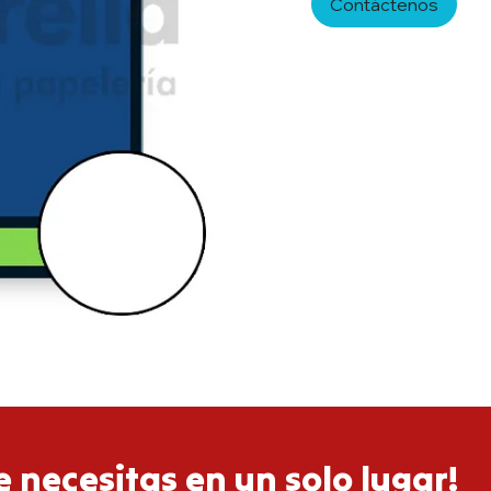
Contáctenos
 necesitas en un solo lugar!