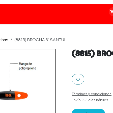
o
Iluminación
Papelería
Ferretería
chas
(8815) BROCHA 3" SANTUL
(8815) BR
Términos y condiciones
Envío: 2-3 días hábiles