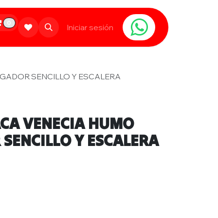
0
Limpieza
Populares
Iniciar sesión
Contáctanos
AGADOR SENCILLO Y ESCALERA
ACA VENECIA HUMO
SENCILLO Y ESCALERA