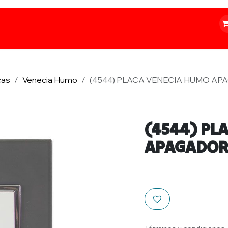
o
Iluminación
Papelería
Ferretería
cas
Venecia Humo
(4544) PLACA VENECIA HUMO AP
(4544) PL
APAGADOR 