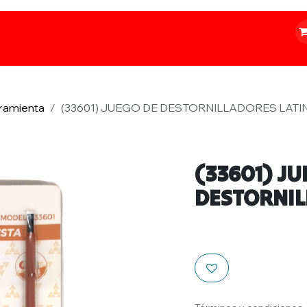
o
Iluminación
Papelería
Ferretería
ramienta
(33601) JUEGO DE DESTORNILLADORES LATI
(33601) JU
DESTORNIL