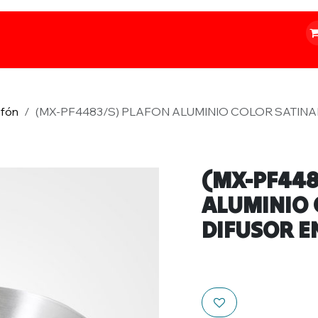
o
Iluminación
Papelería
Ferretería
afón
(MX-PF4483/S) PLAFON ALUMINIO COLOR SATINAD
(MX-PF448
ALUMINIO 
DIFUSOR E