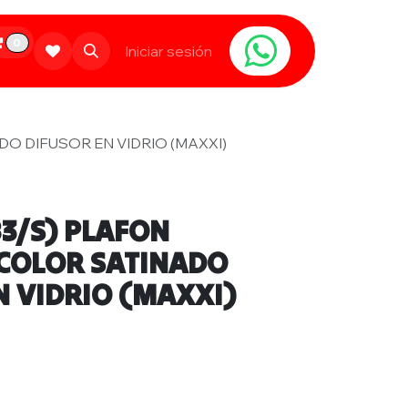
0
Limpieza
Populares
Iniciar sesión
Contáctanos
O DIFUSOR EN VIDRIO (MAXXI)
3/S) PLAFON
COLOR SATINADO
N VIDRIO (MAXXI)