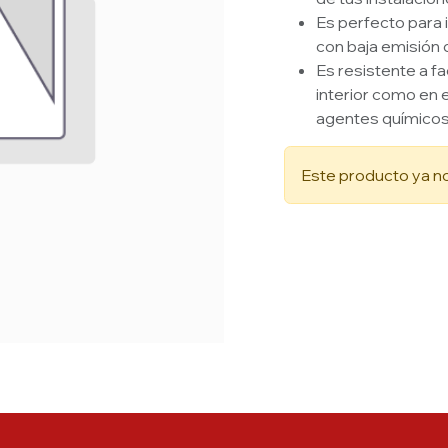
Es perfecto para
con baja emisión
Es resistente a f
interior como en 
agentes químico
Este producto ya no