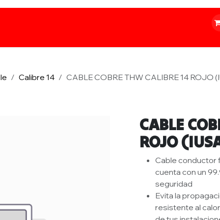
o
Iluminación
Papelería
Ferretería
le
Calibre 14
CABLE COBRE THW CALIBRE 14 ROJO (
CABLE COB
ROJO (IUS
Cable conductor f
cuenta con un 99
seguridad
Evita la propagac
resistente al cal
de tus instalacio