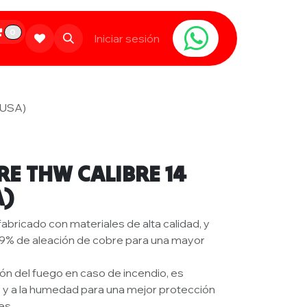
0
Limpieza
Populares
Iniciar sesión
Contáctanos
IUSA)
RE THW CALIBRE 14
A)
abricado con materiales de alta calidad, y
.9% de aleación de cobre para una mayor
ión del fuego en caso de incendio, es
or y a la humedad para una mejor protección
nes