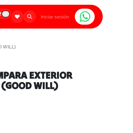
0
Limpieza
Populares
Iniciar sesión
Contáctanos
 WILL)
AMPARA EXTERIOR
 (GOOD WILL)