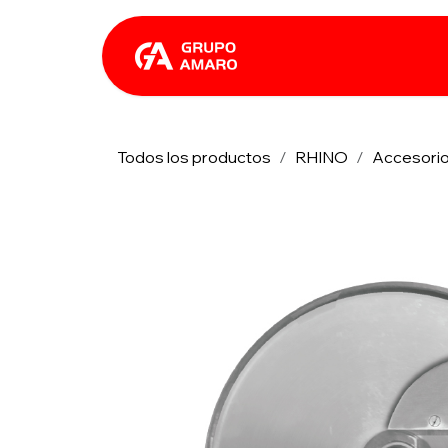
Ir al contenido
Catálogo
Rhin
Todos los productos
RHINO
Accesori