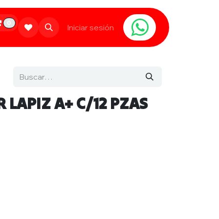
0
Limpieza
Populares
Iniciar sesión
Contáctanos
 LAPIZ A+ C/12 PZAS