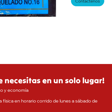
Contáctenos
 necesitas en un solo lugar!
io y economía
 física en horario corrido de lunes a sábado de