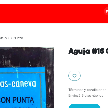
o
Iluminación
Papelería
Ferretería
 #16 C/Punta
Aguja #16
Términos y condiciones
Envío: 2-3 días hábiles