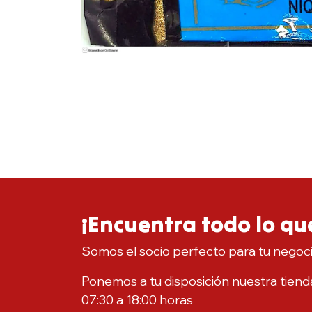
¡Encuentra todo lo que
Somos el socio perfecto para tu negoc
Ponemos a tu disposición nuestra tienda
07:30 a 18:00 horas