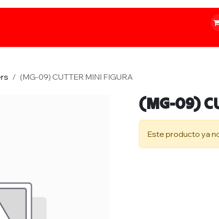
o
Iluminación
Papelería
Ferretería
ers
(MG-09) CUTTER MINI FIGURA
(MG-09) C
Este producto ya no