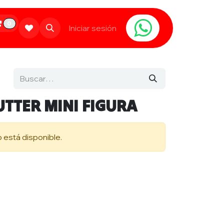
0
Limpieza
Populares
Iniciar sesión
Contáctanos
UTTER MINI FIGURA
 está disponible.